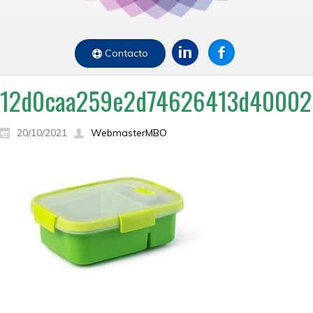
Contacto
12d0caa259e2d74626413d400026
20/10/2021
WebmasterMBO