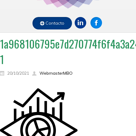
Contacto
1a968106795e7d270774f6f4a3a24
1
20/10/2021
WebmasterMBO