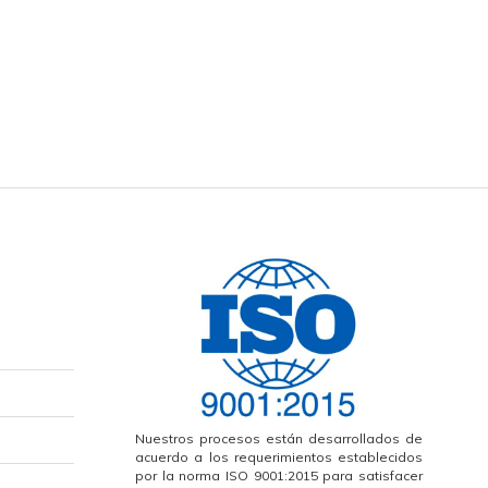
Nuestros procesos están desarrollados de
acuerdo a los requerimientos establecidos
por la norma ISO 9001:2015 para satisfacer