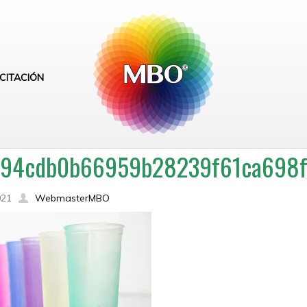
CITACIÓN
b94cdb0b66959b28239f61ca698f
021
WebmasterMBO