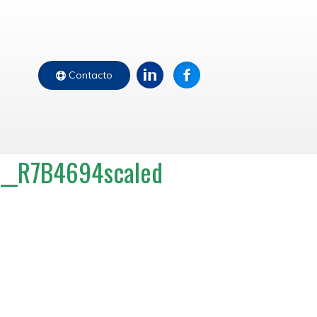
Contacto
__R7B4694scaled