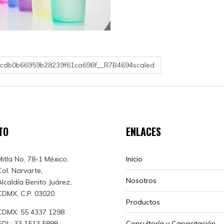
4cdb0b66959b28239f61ca698f__R7B4694scaled
TO
ENLACES
Mitla No. 78-1 México,
Inicio
Col. Narvarte,
Nosotros
Alcaldía Benito Juárez,
CDMX, C.P. 03020
Productos
CDMX: 55 4337 1298
GDL: 33 1513 5898
Consultoría y Capacitación