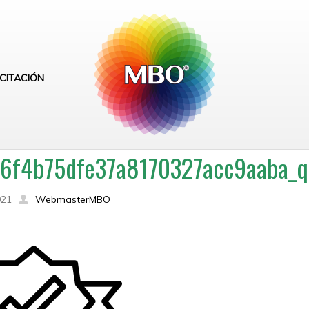
CITACIÓN
6f4b75dfe37a8170327acc9aaba_qu
021
WebmasterMBO