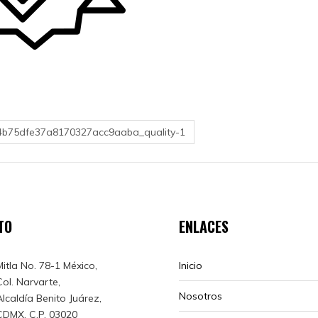
f4b75dfe37a8170327acc9aaba_quality-1
TO
ENLACES
Mitla No. 78-1 México,
Inicio
Col. Narvarte,
Nosotros
Alcaldía Benito Juárez,
CDMX, C.P. 03020