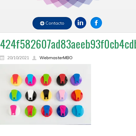
Contacto
424f582607ad83aeeb93f0cb4cd
20/10/2021
WebmasterMBO