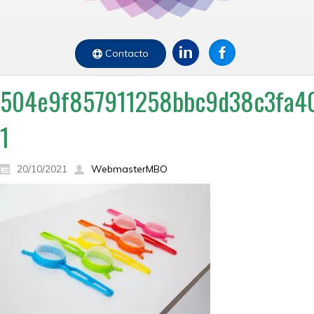
Contacto
504e9f857911258bbc9d38c3fa4
1
20/10/2021
WebmasterMBO