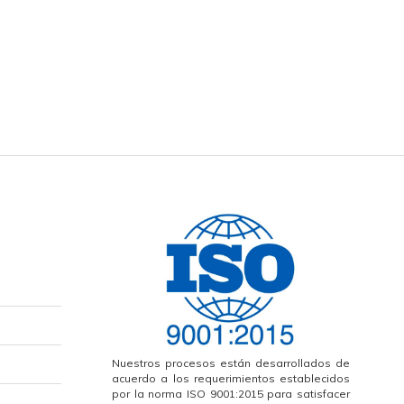
Nuestros procesos están desarrollados de
acuerdo a los requerimientos establecidos
por la norma ISO 9001:2015 para satisfacer