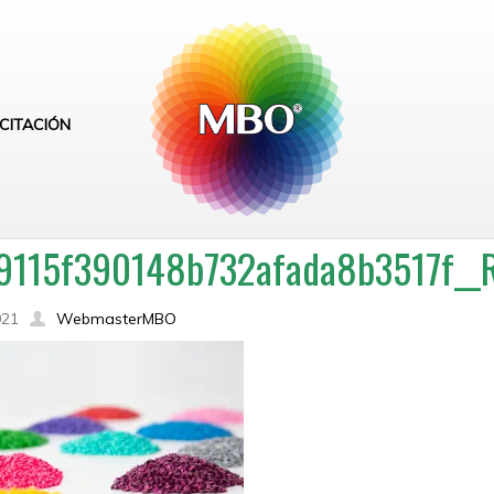
CITACIÓN
9115f390148b732afada8b3517f__R
021
WebmasterMBO