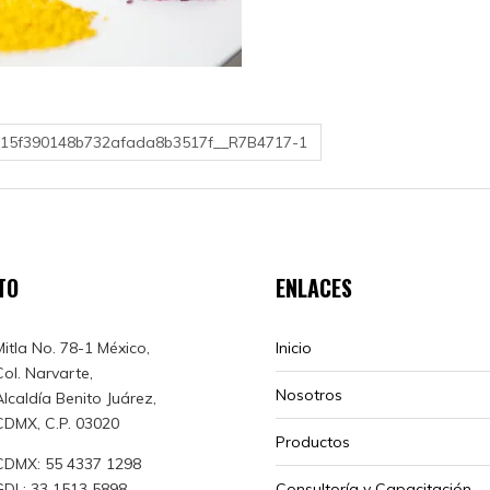
115f390148b732afada8b3517f__R7B4717-1
TO
ENLACES
Mitla No. 78-1 México,
Inicio
Col. Narvarte,
Nosotros
Alcaldía Benito Juárez,
CDMX, C.P. 03020
Productos
CDMX: 55 4337 1298
GDL: 33 1513 5898
Consultoría y Capacitación