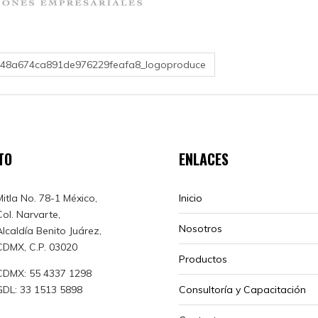
348a674ca891de976229feafa8_logoproduce
TO
ENLACES
Mitla No. 78-1 México,
Inicio
Col. Narvarte,
Nosotros
Alcaldía Benito Juárez,
CDMX, C.P. 03020
Productos
CDMX: 55 4337 1298
GDL: 33 1513 5898
Consultoría y Capacitación