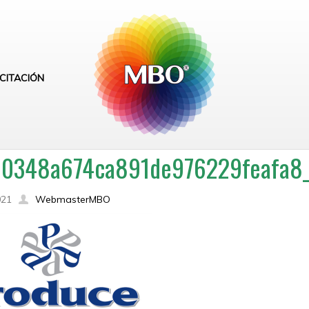
CITACIÓN
0348a674ca891de976229feafa8_
021
WebmasterMBO