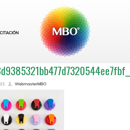
CITACIÓN
3d9385321bb477d7320544ee7fbf_
021
WebmasterMBO