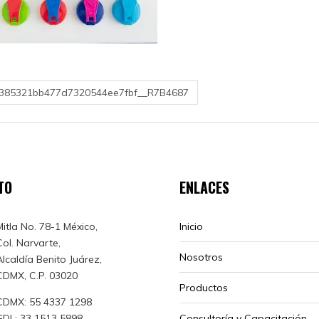
9385321bb477d7320544ee7fbf__R7B4687
TO
ENLACES
Mitla No. 78-1 México,
Inicio
Col. Narvarte,
Nosotros
Alcaldía Benito Juárez,
CDMX, C.P. 03020
Productos
CDMX: 55 4337 1298
GDL: 33 1513 5898
Consultoría y Capacitación