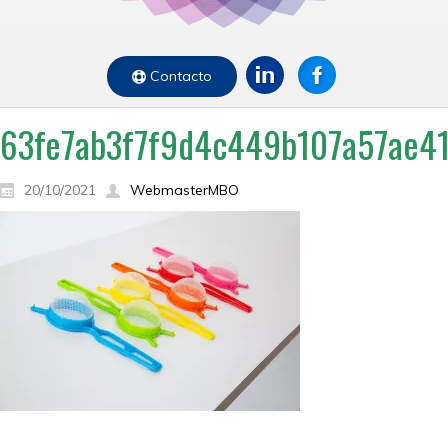
Contacto
63fe7ab3f7f9d4c449b107a57ae4
20/10/2021
WebmasterMBO