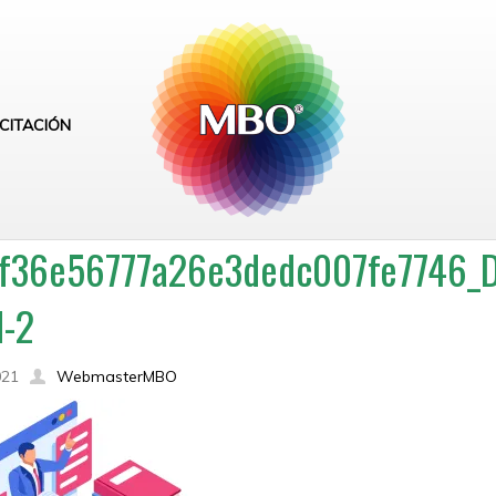
CITACIÓN
f36e56777a26e3dedc007fe7746_Dis
d-2
021
WebmasterMBO