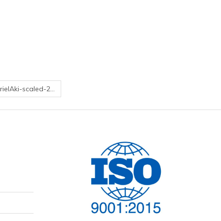
ielAki-scaled-2…