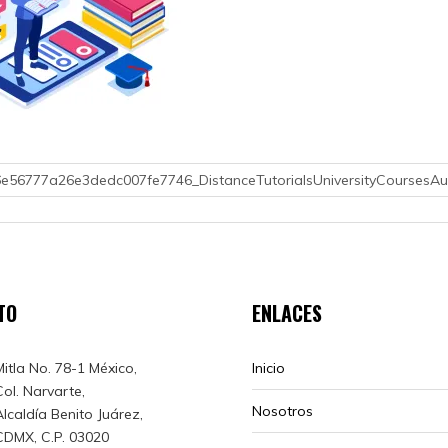
6e56777a26e3dedc007fe7746_DistanceTutorialsUniversityCoursesAur
TO
ENLACES
Mitla No. 78-1 México,
Inicio
Col. Narvarte,
Nosotros
Alcaldía Benito Juárez,
CDMX, C.P. 03020