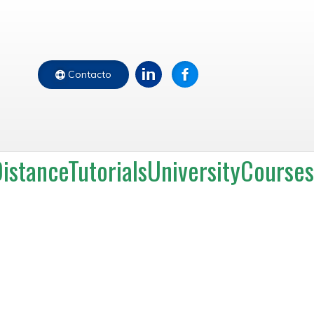
Contacto
tanceTutorialsUniversityCoursesA