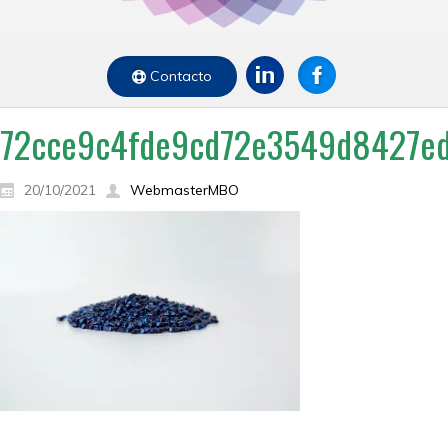
Contacto
72cce9c4fde9cd72e3549d8427ed
20/10/2021
WebmasterMBO