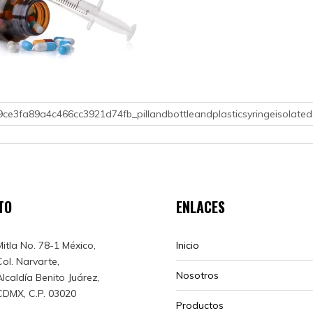
9ce3fa89a4c466cc3921d74fb_pillandbottleandplasticsyringeisolat
TO
ENLACES
Mitla No. 78-1 México,
Inicio
Col. Narvarte,
Nosotros
Alcaldía Benito Juárez,
CDMX, C.P. 03020
Productos