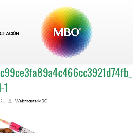
CITACIÓN
c99ce3fa89a4c466cc3921d74fb_pi
-1
021
WebmasterMBO