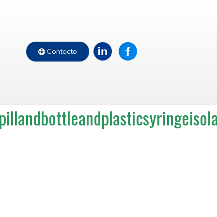
Contacto
llandbottleandplasticsyringeis