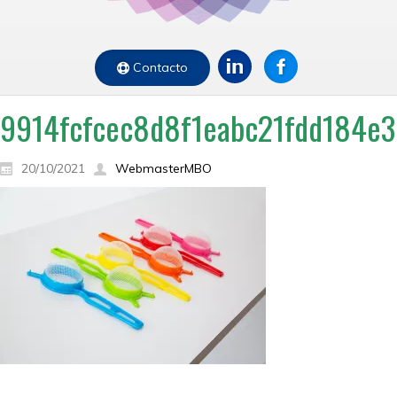
Contacto
9914fcfcec8d8f1eabc21fdd184e
20/10/2021
WebmasterMBO