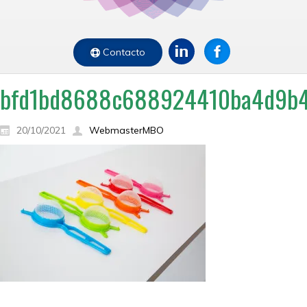
Contacto
bfd1bd8688c688924410ba4d9b
20/10/2021
WebmasterMBO