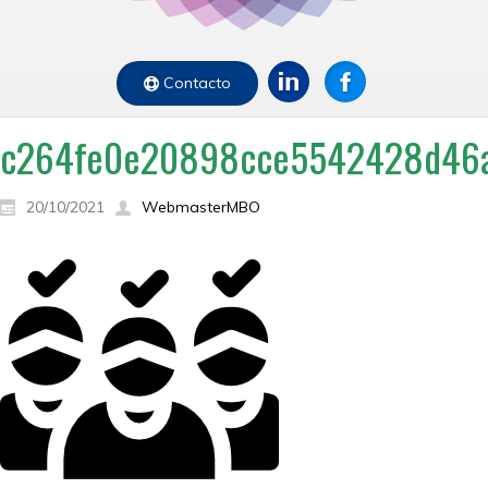
Contacto
c264fe0e20898cce5542428d46a6
20/10/2021
WebmasterMBO