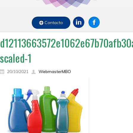
Contacto
d12113663572e1062e67b70afb30af
scaled-1
20/10/2021
WebmasterMBO