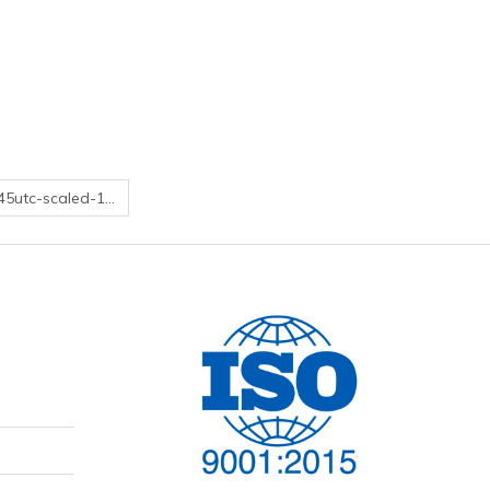
45utc-scaled-1…