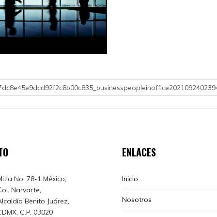
7dc8e45e9dcd92f2c8b00c835_businesspeopleinoffice202109240239
TO
ENLACES
Mitla No. 78-1 México,
Inicio
Col. Narvarte,
Nosotros
Alcaldía Benito Juárez,
CDMX, C.P. 03020