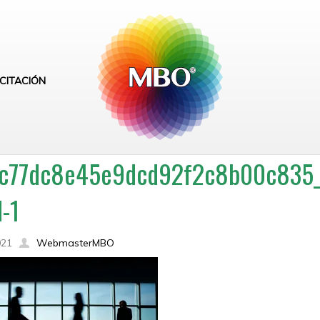
CITACIÓN
c77dc8e45e9dcd92f2c8b00c835_b
-1
021
WebmasterMBO