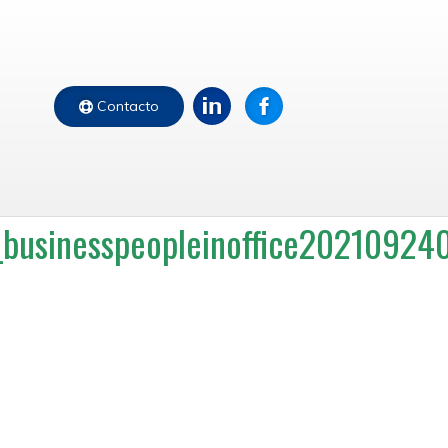
Contacto
usinesspeopleinoffice20210924