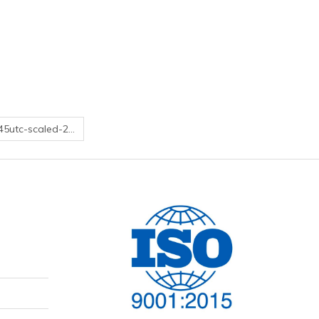
45utc-scaled-2…