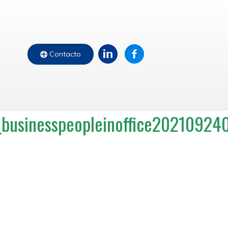
Contacto
usinesspeopleinoffice20210924