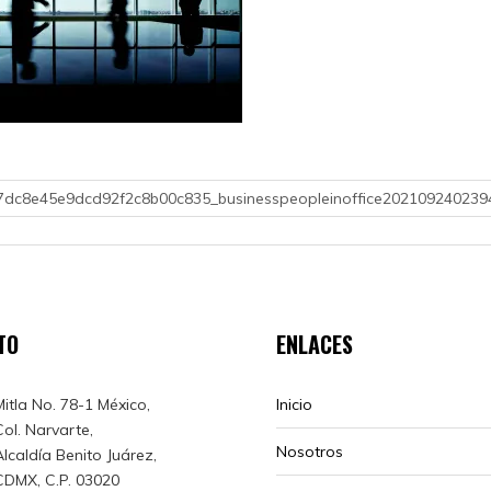
7dc8e45e9dcd92f2c8b00c835_businesspeopleinoffice202109240239
TO
ENLACES
Mitla No. 78-1 México,
Inicio
Col. Narvarte,
Nosotros
Alcaldía Benito Juárez,
CDMX, C.P. 03020