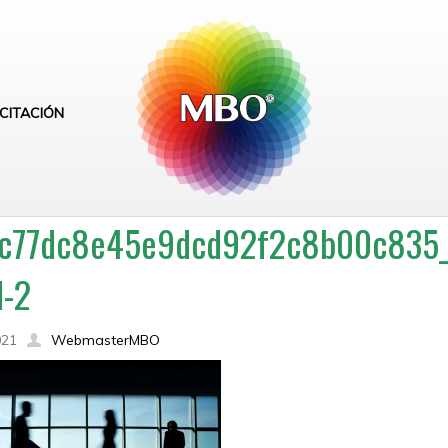
CITACIÓN
c77dc8e45e9dcd92f2c8b00c835_b
d-2
021
WebmasterMBO